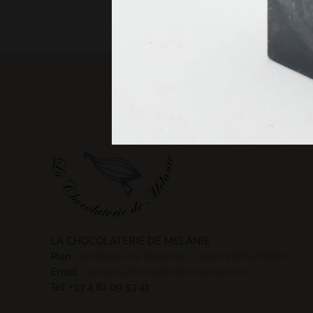
LA CHOCOLATERIE DE MELANIE
Plan:
208 Route de Divonne - 01210 VERSONNEX
Email:
contact@chocolateriemelanie.com
Tel:
+33 4 81 09 53 41