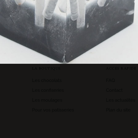
CE QUE VOUS PENSEZ DE NOUS!
LA BOUTIQUE
ACCES RAPIDE
Les chocolats
FAQ
Les confiseries
Contact
Les moulages
Les actualités
Pour vos patisseries
Plan du site