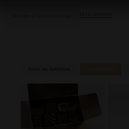
A PROPOS
LE CATALOGUE
NOS RÉALISATIONS
Accéder au contenu principal
Toutes nos réalisations
Les Chocolats